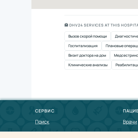
🏥 DHV24 SERVICES AT THIS HOSPIT
Вызов скорой помощи
Диагностиче
Госпитализация
Плановые операц
Визит доктора на дом
Медсестринс
Клинические анализы
Реабилитац
СЕРВИС
ПАЦИ
Поиск
Врачи
О нас
Покры