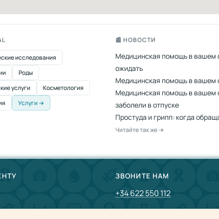
AL
📰 НОВОСТИ
Медицинская помощь в вашем о
ские исследования
ожидать
ии
Роды
Медицинская помощь в вашем о
кие услуги
Косметология
Медицинская помощь в вашем от
ия
Услуги →
заболели в отпуске
Простуда и грипп: когда обращ
Читайте так же →
ЕНТУ
ЗВОНИТЕ НАМ
+34 622 550 112
тие
Запросить визит