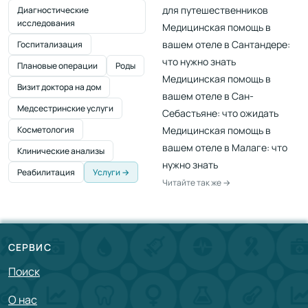
для путешественников
Диагностические
исследования
Медицинская помощь в
вашем отеле в Сантандере:
Госпитализация
что нужно знать
Плановые операции
Роды
Медицинская помощь в
Визит доктора на дом
вашем отеле в Сан-
Медсестринские услуги
Себастьяне: что ожидать
Косметология
Медицинская помощь в
вашем отеле в Малаге: что
Клинические анализы
нужно знать
Реабилитация
Услуги →
Читайте так же →
СЕРВИС
Поиск
О нас