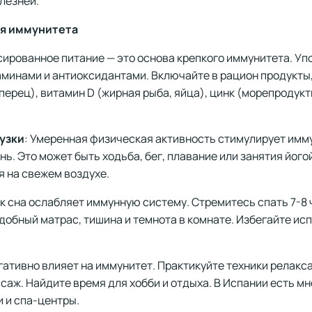
олезней.
я иммунитета
сированное питание — это основа крепкого иммунитета. У
таминами и антиоксидантами. Включайте в рацион продукты
перец), витамин D (жирная рыба, яйца), цинк (морепродукты
узки
: Умеренная физическая активность стимулирует имм
нь. Это может быть ходьба, бег, плавание или занятия йог
я на свежем воздухе.
к сна ослабляет иммунную систему. Стремитесь спать 7-8 
добный матрас, тишина и темнота в комнате. Избегайте и
егативно влияет на иммунитет. Практикуйте техники релакса
аж. Найдите время для хобби и отдыха. В Испании есть м
 и спа-центры.