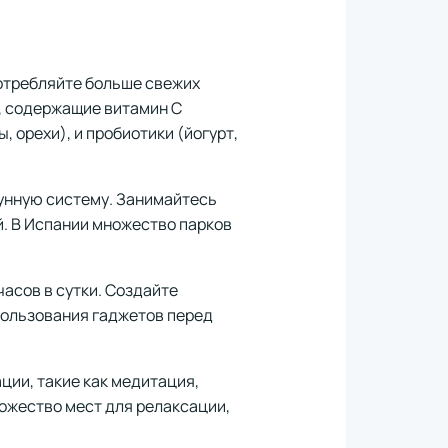
потребляйте больше свежих
, содержащие витамин C
, орехи), и пробиотики (йогурт,
унную систему. Занимайтесь
ой. В Испании множество парков
часов в сутки. Создайте
спользования гаджетов перед
ции, такие как медитация,
ножество мест для релаксации,