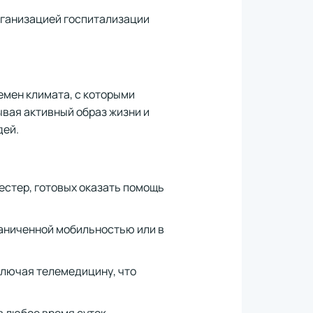
организацией госпитализации
емен климата, с которыми
вая активный образ жизни и
дей.
естер, готовых оказать помощь
раниченной мобильностью или в
ключая телемедицину, что
в любое время суток.