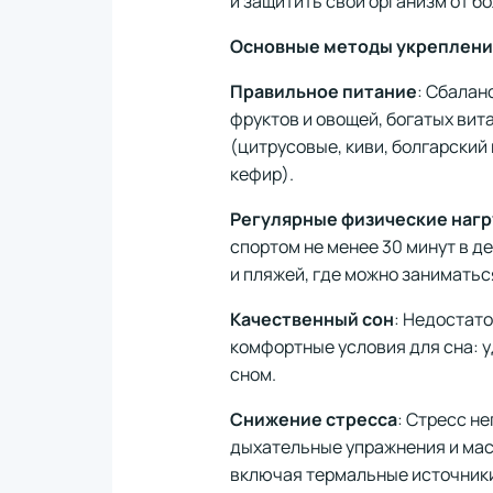
и защитить свой организм от б
Основные методы укреплени
Правильное питание
: Сбалан
фруктов и овощей, богатых ви
(цитрусовые, киви, болгарский 
кефир).
Регулярные физические нагр
спортом не менее 30 минут в де
и пляжей, где можно заниматьс
Качественный сон
: Недостато
комфортные условия для сна: у
сном.
Снижение стресса
: Стресс н
дыхательные упражнения и масс
включая термальные источники