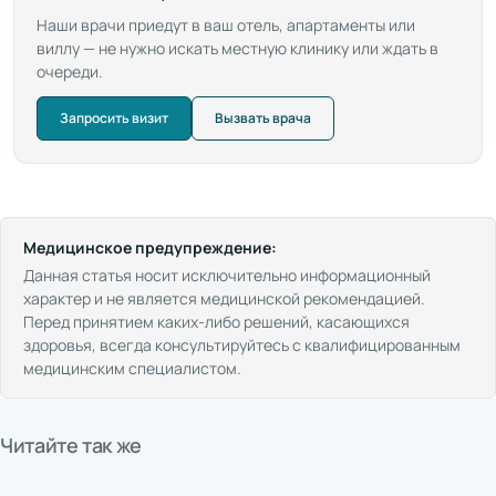
Наши врачи приедут в ваш отель, апартаменты или
виллу — не нужно искать местную клинику или ждать в
очереди.
Запросить визит
Вызвать врача
Медицинское предупреждение:
Данная статья носит исключительно информационный
характер и не является медицинской рекомендацией.
Перед принятием каких-либо решений, касающихся
здоровья, всегда консультируйтесь с квалифицированным
медицинским специалистом.
Узнайте, что такое телемедицина, как подготовиться к онлайн-
Читайте так же
консультации с врачом и чего ожидать во время приема. Поймите
Заболели в отпуске в Малаге? Узнайте, как получить медицинскую
преимущества и ограничения дистанционной медицинской помощи.
помощь: онлайн-консультации, вызов врача в отель и экстренные
Узнайте о различиях между снотворными и седативными средствами в
службы в Испании.
Испании, правилах их безопасного применения для туристов и жителей,
Узнайте о рисках приема снотворных препаратов: зависимости,