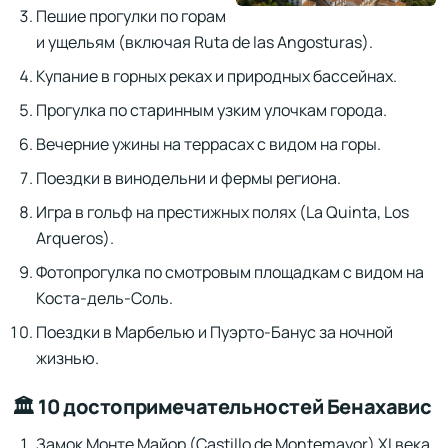
Пешие прогулки по горам
и ущельям (включая Ruta de las Angosturas).
Купание в горных реках и природных бассейнах.
Прогулка по старинным узким улочкам города.
Вечерние ужины на террасах с видом на горы.
Поездки в винодельни и фермы региона.
Игра в гольф на престижных полях (La Quinta, Los
Arqueros).
Фотопрогулка по смотровым площадкам с видом на
Коста-дель-Соль.
Поездки в Марбелью и Пуэрто-Банус за ночной
жизнью.
🏛 10 достопримечательностей Бенахавис
Замок Монте Майор (Castillo de Montemayor) XI века.