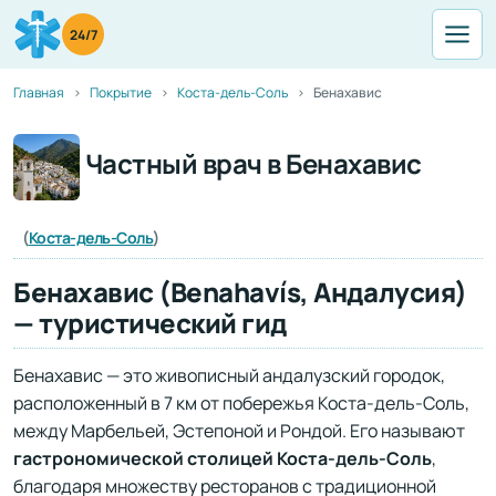
24/7
Главная
Покрытие
Коста-дель-Соль
Бенахавис
Частный врач в Бенахавис
(
Коста-дель-Соль
)
Бенахавис (Benahavís, Андалусия)
— туристический гид
Бенахавис — это живописный андалузский городок,
расположенный в 7 км от побережья Коста-дель-Соль,
между Марбельей, Эстепоной и Рондой. Его называют
гастрономической столицей Коста-дель-Соль
,
благодаря множеству ресторанов с традиционной