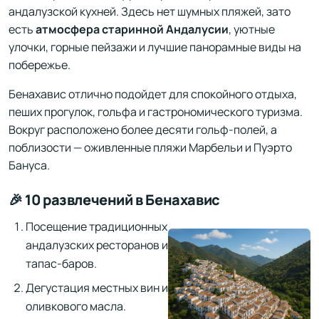
андалузской кухней. Здесь нет шумных пляжей, зато
есть
атмосфера старинной Андалусии
, уютные
улочки, горные пейзажи и лучшие панорамные виды на
побережье.
Бенахавис отлично подойдет для спокойного отдыха,
пеших прогулок, гольфа и гастрономического туризма.
Вокруг расположено более десяти гольф-полей, а
поблизости — оживленные пляжи Марбельи и Пуэрто
Бануса.
🎉 10 развлечений в Бенахавис
Посещение традиционных
андалузских ресторанов и
тапас-баров.
Дегустация местных вин и
оливкового масла.