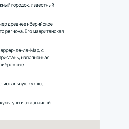
жный городок, известный
имер древнее иберийское
го региона. Его мавританская
Каррер-де-ла-Мар, с
пристань, наполненная
прибрежные
региональную кухню,
й культуры и заманчивой