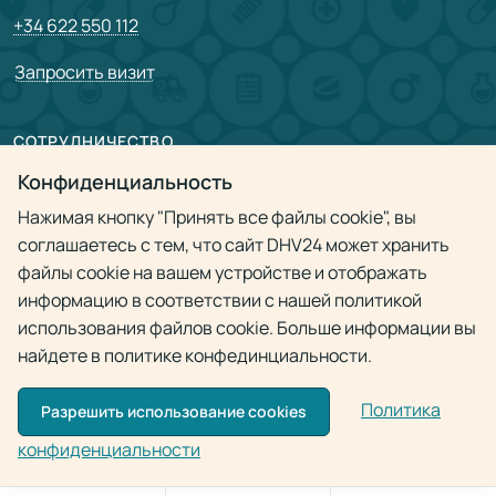
+34 622 550 112
Запросить визит
СОТРУДНИЧЕСТВО
Партнерам
Конфиденциальность
Нажимая кнопку "Принять все файлы cookie", вы
Врачам
соглашаетесь с тем, что сайт DHV24 может хранить
файлы cookie на вашем устройстве и отображать
Политика конфиденциальности
информацию в соответствии с нашей политикой
использования файлов cookie. Больше информации вы
найдете в политике конфединциальности.
Политика
Разрешить использование cookies
© 2009 - 2026
Doctor Home Visit 24h
Использование материалов разрешено только при наличии активной
конфиденциальности
ссылки на источник