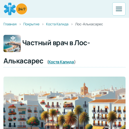
24/7
Главная
Покрытие
Коста Калида
Лос-Алькасарес
Частный врач в Лос-
Алькасарес
(
Коста Калида
)