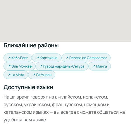
Ближайшие районы
📍 Кабо Роиг
📍 Картахена
📍 Dehesa de Campoamor
📍 Эль Монкаё
📍 Гуардамар-дель-Сегура
📍 Манга
📍 La Mata
📍 Ла Унион
Доступные языки
Наши врачи говорят на английском, испанском,
русском, украинском, французском, немецком и
каталанском языках — вы всегда сможете общаться на
удобном вам языке.