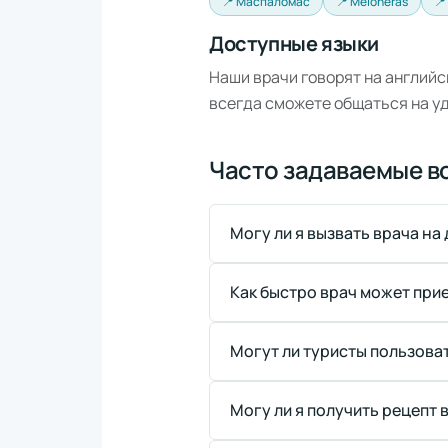
📍 Маспаломас
📍 Meloneras
📍
Доступные языки
Наши врачи говорят на английс
всегда сможете общаться на у
Часто задаваемые в
Могу ли я вызвать врача на д
Как быстро врач может приех
Могут ли туристы пользовать
Могу ли я получить рецепт в 