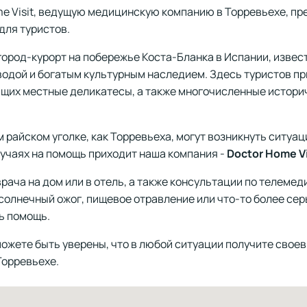
me Visit, ведущую медицинскую компанию в Торревьехе, п
для туристов.
город-курорт на побережье Коста-Бланка в Испании, изве
водой и богатым культурным наследием. Здесь туристов п
ющих местные деликатесы, а также многочисленные истори
 райском уголке, как Торревьеха, могут возникнуть ситуац
лучаях на помощь приходит наша компания -
Doctor Home Vi
рача на дом или в отель, а также консультации по телемед
олнечный ожог, пищевое отравление или что-то более сер
ь помощь.
ы можете быть уверены, что в любой ситуации получите св
Торревьехе.