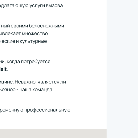
редлагающую услуги вызова
стный своими белоснежными
ривлекает множество
ческие и культурные
ии, когда потребуется
sit
.
ицине. Неважно, является ли
ьезное - наша команда
оевременную профессиональную