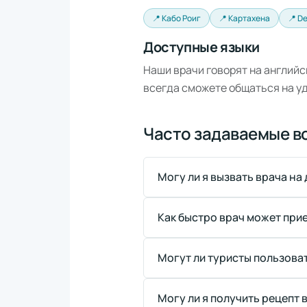
📍 Кабо Роиг
📍 Картахена
📍 D
Доступные языки
Наши врачи говорят на английс
всегда сможете общаться на у
Часто задаваемые в
Могу ли я вызвать врача на
Как быстро врач может при
Могут ли туристы пользова
Могу ли я получить рецепт 