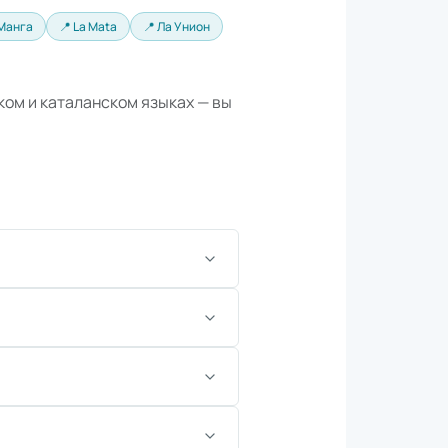
 Манга
📍 La Mata
📍 Ла Унион
ком и каталанском языках — вы