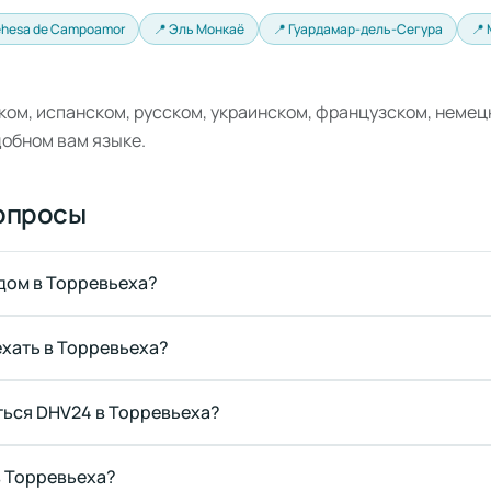
ehesa de Campoamor
📍 Эль Монкаё
📍 Гуардамар-дель-Сегура
📍
ком, испанском, русском, украинском, французском, немец
добном вам языке.
опросы
 дом в Торревьеха?
ехать в Торревьеха?
ться DHV24 в Торревьеха?
в Торревьеха?