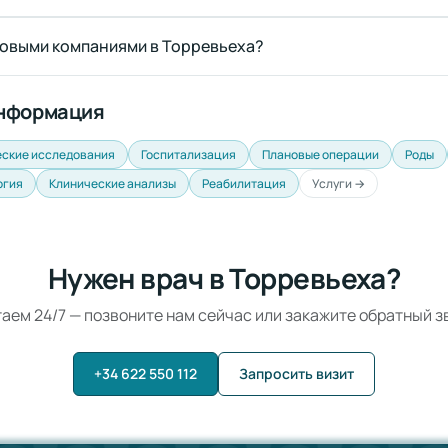
ховыми компаниями в Торревьеха?
информация
ские исследования
Госпитализация
Плановые операции
Роды
огия
Клинические анализы
Реабилитация
Услуги →
Нужен врач в Торревьеха?
аем 24/7 — позвоните нам сейчас или закажите обратный з
+34 622 550 112
Запросить визит