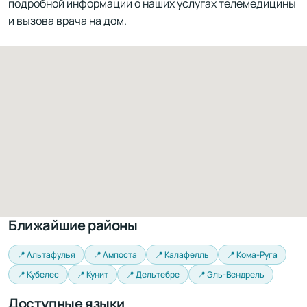
подробной информации о наших услугах телемедицины
и вызова врача на дом.
Ближайшие районы
📍 Альтафулья
📍 Ампоста
📍 Калафелль
📍 Кома-Руга
📍 Кубелес
📍 Кунит
📍 Дельтебре
📍 Эль-Вендрель
Доступные языки