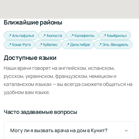
Ближайшие районы
📍 Альтафулья
📍 Ампоста
📍 Калафелль
📍 Камбрильс
📍 Кома-Руга
📍 Кубелес
📍 Дельтебре
📍 Эль-Вендрель
Доступные языки
Наши врачи говорят на английском, испанском,
русском, украинском, французском, немецком и
каталанском языках — вы всегда сможете общаться на
удобном вам языке.
Часто задаваемые вопросы
Могу ли я вызвать врача на дом в Кунит?