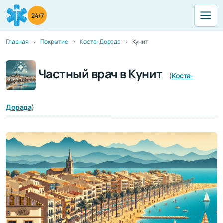
24/7
Главная
Покрытие
Коста-Дорада
Кунит
Частный врач в Кунит
(
Коста-
Дорада
)