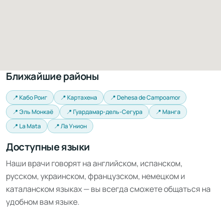
Ближайшие районы
📍 Кабо Роиг
📍 Картахена
📍 Dehesa de Campoamor
📍 Эль Монкаё
📍 Гуардамар-дель-Сегура
📍 Манга
📍 La Mata
📍 Ла Унион
Доступные языки
Наши врачи говорят на английском, испанском,
русском, украинском, французском, немецком и
каталанском языках — вы всегда сможете общаться на
удобном вам языке.