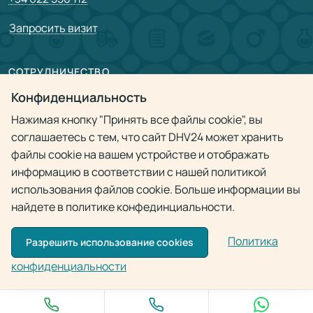
Запросить визит
СОТРУДНИЧЕСТВО
Партнерам
Конфиденциальность
Нажимая кнопку "Принять все файлы cookie", вы
Врачам
соглашаетесь с тем, что сайт DHV24 может хранить
файлы cookie на вашем устройстве и отображать
Политика конфиденциальности
информацию в соответствии с нашей политикой
использования файлов cookie. Больше информации вы
найдете в политике конфединциальности.
Политика
Разрешить использование cookies
© 2009 - 2026
Doctor Home Visit 24h
Использование материалов разрешено только при наличии активной
конфиденциальности
ссылки на источник