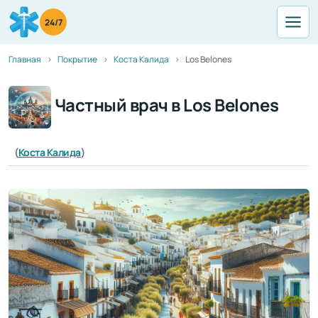
24/7
Главная
Покрытие
Коста Калида
Los Belones
Частный врач в Los Belones
(
Коста Калида
)