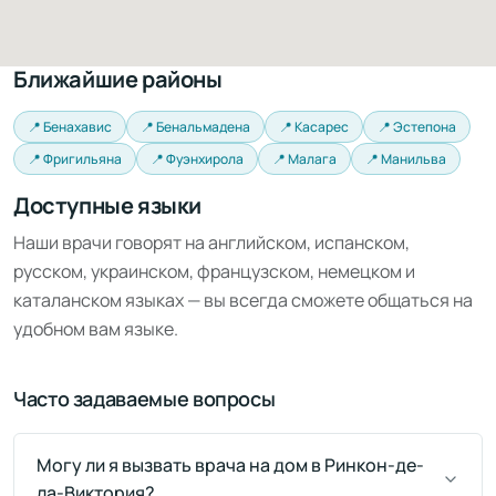
Ближайшие районы
📍 Бенахавис
📍 Бенальмадена
📍 Касарес
📍 Эстепона
📍 Фригильяна
📍 Фуэнхирола
📍 Малага
📍 Манильва
Доступные языки
Наши врачи говорят на английском, испанском,
русском, украинском, французском, немецком и
каталанском языках — вы всегда сможете общаться на
удобном вам языке.
Часто задаваемые вопросы
Могу ли я вызвать врача на дом в Ринкон-де-
ла-Виктория?